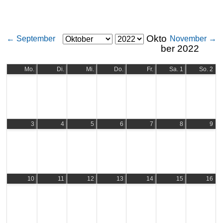
Okto
← September
November →
ber
2022
Mo.
Di.
Mi.
Do.
Fr.
Sa.
1
So.
2
3
4
5
6
7
8
9
10
11
12
13
14
15
16