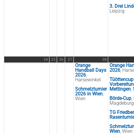
3. Drei Lin
Leipzig
24
25
26
27
28
Orange
Orange Han
Handball Days
2026
, Hars
2026
,
Tüöttencup
Harsewinkel
Vorbereitun
Schmelzturnier
Mettingen
,
2026 in Wien
,
Börde-Cup
,
Wien
Magdeburg,
TG Friedbe
Rasenturni
Schmelzturn
Wien
, Wien