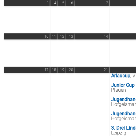
3
4
5
6
7
10
11
12
13
14
17
18
19
20
21
Arlaucup
, V
Junior Cup
Plauen
Jugendhand
Hofgeismar
Jugendhand
Hofgeismar
3. Drei Lin
Leipzig