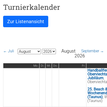
Turnierkalender
Zur Listenansicht
August
← Juli
September →
2026
Mo.
Di.
Mi.
Do.
Fr.
Handballfe
Oberviecht
Jubiläum
,
Oberviecht
25. Beach 
Wochenend
(Taunus)
, 
(Taunus)