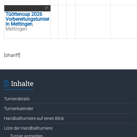
31
Tüöttencup 2026
Vorbereitungsturnier
in Mettingen
,
Mettingen
[shariff]
Inhalte
Turnierdetails
Turnierkalender
Handballturniere auf einen Blick
Liste der Handballturniere
Turnier anmelden