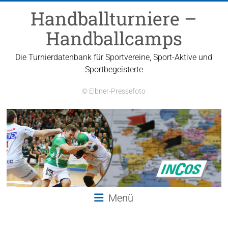
Zum
Handballturniere –
Inhalt
springen
Handballcamps
Die Turnierdatenbank für Sportvereine, Sport-Aktive und
Sportbegeisterte
© Eibner-Pressefoto
Menü