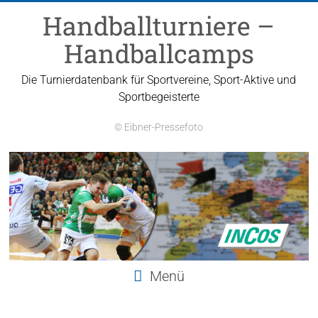
Zum
Handballturniere –
Inhalt
springen
Handballcamps
Die Turnierdatenbank für Sportvereine, Sport-Aktive und
Sportbegeisterte
© Eibner-Pressefoto
Menü