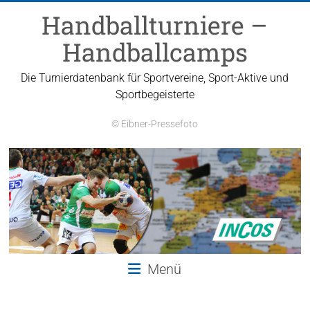
Zum
Handballturniere –
Inhalt
springen
Handballcamps
Die Turnierdatenbank für Sportvereine, Sport-Aktive und
Sportbegeisterte
© Eibner-Pressefoto
Menü