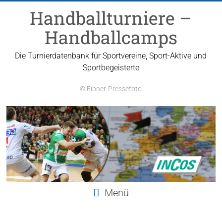
Zum
Handballturniere –
Inhalt
springen
Handballcamps
Die Turnierdatenbank für Sportvereine, Sport-Aktive und
Sportbegeisterte
© Eibner-Pressefoto
Menü