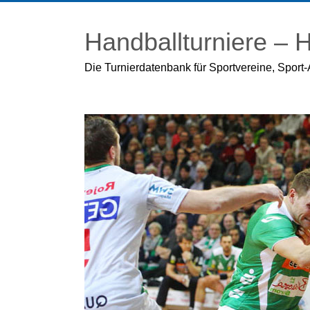
Zum
Inhalt
Handballturniere –
springen
Die Turnierdatenbank für Sportvereine, Sport-