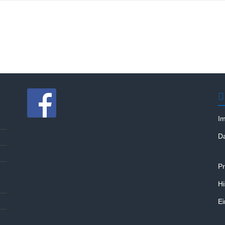
I
D
Pr
Hi
Ei