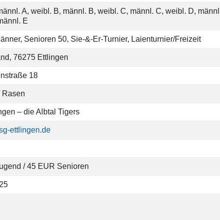
männl. A, weibl. B, männl. B, weibl. C, männl. C, weibl. D, männl
 männl. E
nner, Senioren 50, Sie-&-Er-Turnier, Laienturnier/Freizeit
nd, 76275 Ettlingen
nstraße 18
 / Rasen
gen – die Albtal Tigers
g-ettlingen.de
ugend / 45 EUR Senioren
025