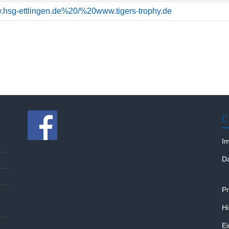
w.hsg-ettlingen.de%20/%20www.tigers-trophy.de
I
D
Pr
Hi
Ei