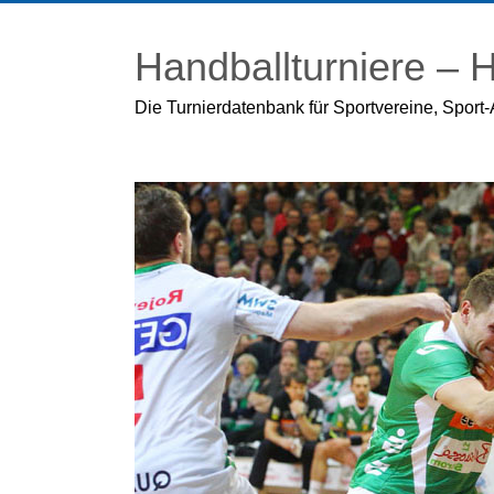
Zum
Inhalt
Handballturniere –
springen
Die Turnierdatenbank für Sportvereine, Sport-