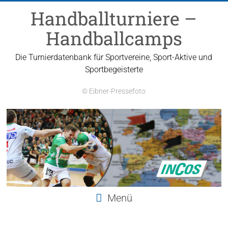
Zum
Handballturniere –
Inhalt
springen
Handballcamps
Die Turnierdatenbank für Sportvereine, Sport-Aktive und
Sportbegeisterte
© Eibner-Pressefoto
Menü